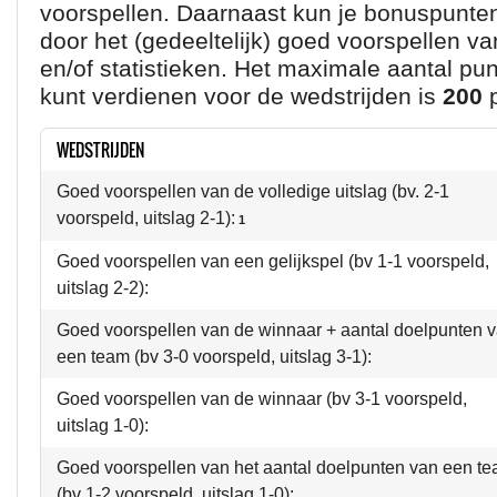
voorspellen. Daarnaast kun je bonuspunte
door het (gedeeltelijk) goed voorspellen v
en/of statistieken. Het maximale aantal pun
kunt verdienen voor de wedstrijden is
200
p
WEDSTRIJDEN
Goed voorspellen van de volledige uitslag (bv. 2-1
voorspeld, uitslag 2-1):
1
Goed voorspellen van een gelijkspel (bv 1-1 voorspeld,
uitslag 2-2):
Goed voorspellen van de winnaar + aantal doelpunten 
een team (bv 3-0 voorspeld, uitslag 3-1):
Goed voorspellen van de winnaar (bv 3-1 voorspeld,
uitslag 1-0):
Goed voorspellen van het aantal doelpunten van een t
(bv 1-2 voorspeld, uitslag 1-0):