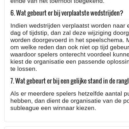
einde van het toernooi toegekend.
6. Wat gebeurt er bij verplaatste wedstrijden?
Indien wedstrijden verplaatst worden naar
dag of tijdstip, dan zal deze wijziging door
worden doorgevoerd in het speelschema. 
om welke reden dan ook niet op tijd gebeu
waardoor spelers onterecht voordeel kunne
kiest de organisatie een passende oplossi
te lossen.
7. Wat gebeurt er bij een gelijke stand in de rangl
Als er meerdere spelers hetzelfde aantal p
hebben, dan dient de organisatie van de po
subleague een winnaar kiezen.