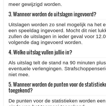
meer gewijzigd worden.
3. Wanneer worden de uitslagen ingevoerd?
Uitslagen worden zo snel mogelijk na het 
een speeldag ingevoerd. Mocht dit niet luk
zullen de uitslagen in ieder geval voor 12.
volgende dag ingevoerd worden.
4. Welke uitslag vullen jullie in?
Als uitslag telt de stand na 90 minuten plu
eventuele verlengingen. Strafschoppenseri
niet mee.
5. Wanneer worden de punten voor de statistieken
toegekend?
De punten voor de statistieken worden een